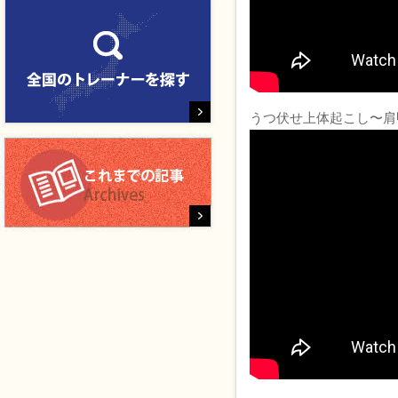
うつ伏せ上体起こし〜肩