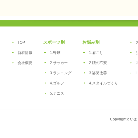
スポーツ別
お悩み別
TOP
新着情報
1.野球
1.肩こり
会社概要
2.サッカー
2.腰の不安
3.ランニング
3.姿勢改善
L
4.ゴルフ
4.スタイルづくり
5.テニス
Copyright c い