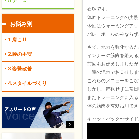
5.テニス
石塚です。
体幹トレーニングの実践
お悩み別
今回はウォーミングアッ
バレーボールのみならず
1.肩こり
さて、地力を強化するた
2.腰の不安
インナーの筋肉を鍛える
前回もお伝えしましたが
3.姿勢改善
一連の流れでお見せしま
これらのメニューをこな
4.スタイルづくり
しかし、軽視せずに常日
またトレーニングに入る
体の筋肉を有効活用でき
キャットバック〜サイド