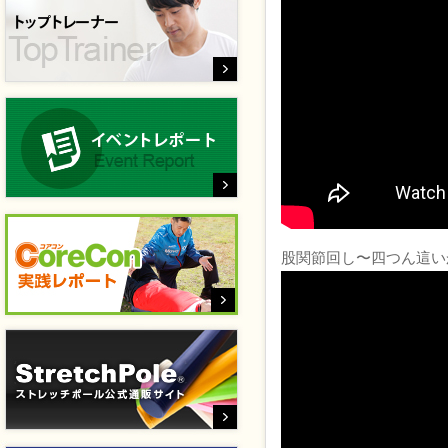
股関節回し〜四つん這い