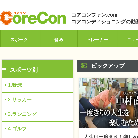
コアコンファン.com
コアコンディショニングの動
ピックアップ
スポーツ別
1.野球
2.サッカー
3.ランニング
4.ゴルフ
人生は一度きり！楽しめ