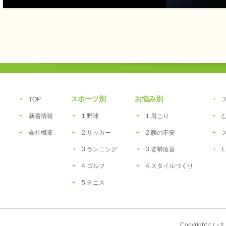
スポーツ別
お悩み別
TOP
新着情報
1.野球
1.肩こり
会社概要
2.サッカー
2.腰の不安
3.ランニング
3.姿勢改善
L
4.ゴルフ
4.スタイルづくり
5.テニス
Copyright c い