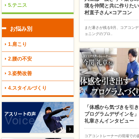
5.テニス
境を仲間と共に作りたい
村直子さん×コアコン
まだ暑さが残る9月、コアコンデ
お悩み別
ョニングのプロ..
1.肩こり
2.腰の不安
3.姿勢改善
4.スタイルづくり
「体感から気づきを引き
プログラムデザインを」
礼章さんインタビュー
コアコントレーナーの現場での