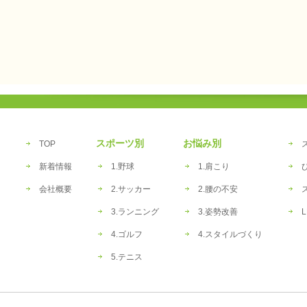
スポーツ別
お悩み別
TOP
新着情報
1.野球
1.肩こり
会社概要
2.サッカー
2.腰の不安
3.ランニング
3.姿勢改善
L
4.ゴルフ
4.スタイルづくり
5.テニス