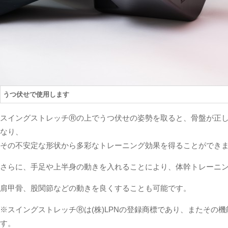
うつ伏せで使用します
スイングストレッチ
Ⓡ
の上でうつ伏せの姿勢を取ると、骨盤が正
なり、
その不安定な形状から多彩なトレーニング効果を得ることができ
さらに、手足や上半身の動きを入れることにより、体幹トレーニ
肩甲骨、股関節などの動きを良くすることも可能です。
※スイングストレッチ
Ⓡ
は(株)LPNの登録商標であり、またその
す。