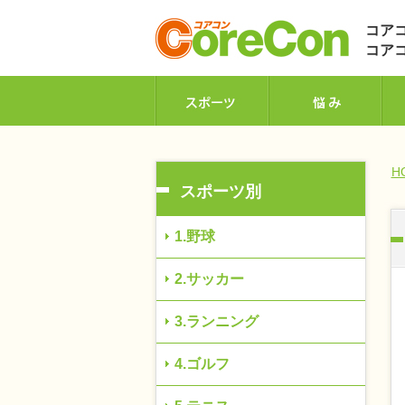
コアコ
コア
H
スポーツ別
1.野球
2.サッカー
3.ランニング
4.ゴルフ