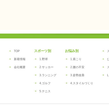
スポーツ別
お悩み別
TOP
新着情報
1.野球
1.肩こり
会社概要
2.サッカー
2.腰の不安
3.ランニング
3.姿勢改善
L
4.ゴルフ
4.スタイルづくり
5.テニス