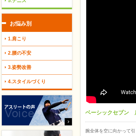
5.テニス
お悩み別
1.肩こり
2.腰の不安
3.姿勢改善
4.スタイルづくり
ベーシックセブン 
腕全体を空に向かって引