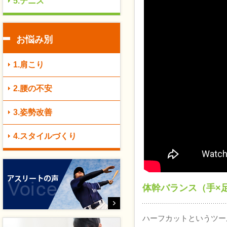
5.テニス
お悩み別
1.肩こり
2.腰の不安
3.姿勢改善
4.スタイルづくり
体幹バランス（手×
ハーフカットというツー