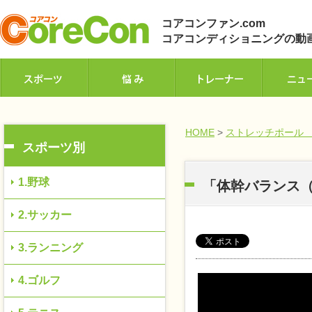
コアコンファン.com
コアコンディショニングの動
HOME
>
ストレッチポール
スポーツ別
1.野球
「体幹バランス
2.サッカー
3.ランニング
4.ゴルフ