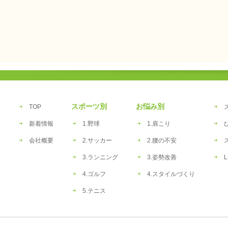
スポーツ別
お悩み別
TOP
新着情報
1.野球
1.肩こり
会社概要
2.サッカー
2.腰の不安
3.ランニング
3.姿勢改善
L
4.ゴルフ
4.スタイルづくり
5.テニス