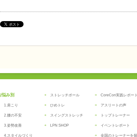
お悩み別
ストレッチポール
CoreCon実践レポー
1.肩こり
ひめトレ
アスリートの声
2.腰の不安
スイングストレッチ
トップトレーナー
3.姿勢改善
LPN SHOP
イベントレポート
4.スタイルづくり
全国のトレーナーを