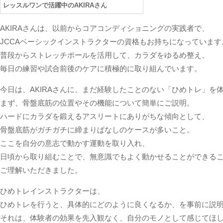
レッスルワンで活躍中のAKIRAさん
AKIRAさんは、以前からコアコンディショニングの実践者で、
JCCAベーシックインストラクターの資格もお持ちになっています
普段からストレッチポールを活用して、カラダをゆるめ整え、
毎日の練習や試合前後のケアに積極的に取り組んでいます。
今日は、AKIRAさんに、まだ経験したことのない「ひめトレ」を
まず、骨盤底筋の位置やその機能について簡単にご説明。
ハードにカラダを鍛えるアスリートにありがちな傾向として、
骨盤底筋がガチガチに締まりぱなしのケースが多いこと。
ここを自分の意志で動かす運動を取り入れ、
日頃から取り組むことで、無意識でもよく動かせることができる
ご理解いただきました。
ひめトレインストラクターは、
ひめトレを行うと、具体的にどのように良くなるか、を事前に説
それは、体験者の効果を先入観なく、自分のモノとして感じてほ