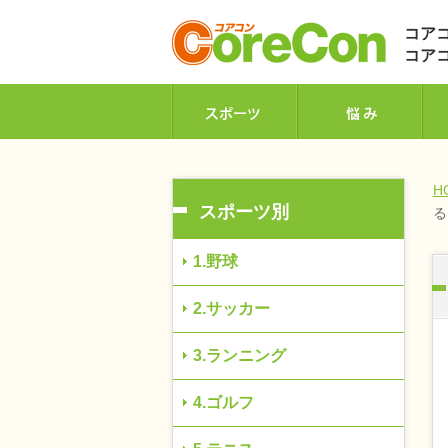
コアコ
コア
H
スポーツ別
る
1.野球
2.サッカー
3.ランニング
4.ゴルフ