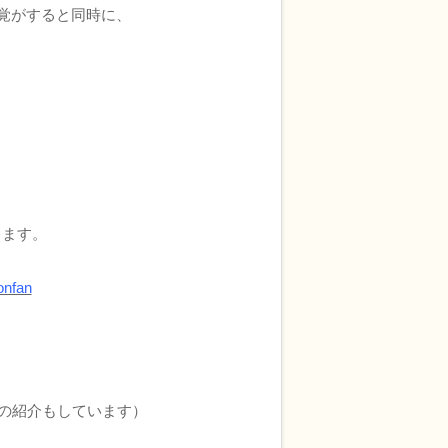
覚がすると同時に、
します。
onfan
”の紹介もしています）